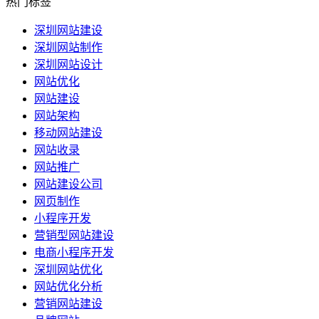
热门标签
深圳网站建设
深圳网站制作
深圳网站设计
网站优化
网站建设
网站架构
移动网站建设
网站收录
网站推广
网站建设公司
网页制作
小程序开发
营销型网站建设
电商小程序开发
深圳网站优化
网站优化分析
营销网站建设