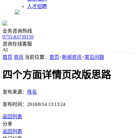
人才招聘
业务咨询热线
0755-83739159
咨询在线客服
AI
首页
资讯
当前位置：
首页
>
新闻资讯
>
常见问题
四个方面详情页改版思路
发布来源：
佚名
发布时间：
2018/8/14 13:13:24
返回列表
分享
返回列表