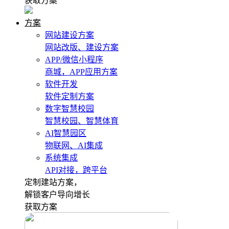
获取方案
方案
网站建设方案
网站改版、建设方案
APP/微信小程序
商城，APP应用方案
软件开发
软件定制方案
数字智慧校园
智慧校园、智慧体育
AI智慧园区
物联网、AI集成
系统集成
API对接，跨平台
定制建站方案，
解锁客户导向增长
获取方案