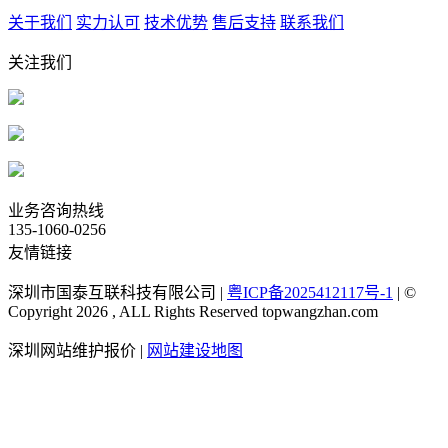
关于我们
实力认可
技术优势
售后支持
联系我们
关注我们
业务咨询热线
135-1060-0256
友情链接
深圳市国泰互联科技有限公司 |
粤ICP备2025412117号-1
| ©
Copyright 2026 , ALL Rights Reserved topwangzhan.com
深圳网站维护报价
|
网站建设地图