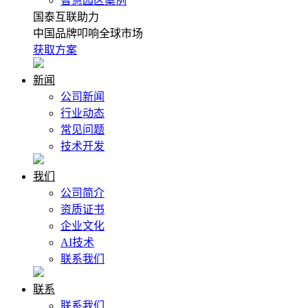
智慧园区案例
国泰互联助力
中国品牌叩响全球市场
获取方案
新闻
公司新闻
行业动态
常见问题
技术开发
我们
公司简介
资质证书
企业文化
AI技术
联系我们
联系
联系我们