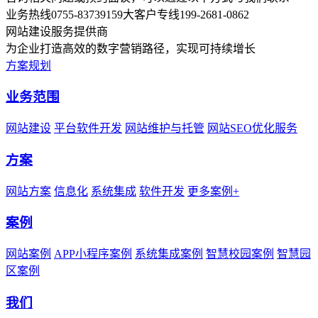
业务热线
0755-83739159
大客户专线
199-2681-0862
网站建设服务提供商
为企业打造高效的数字营销路径，实现可持续增长
方案规划
业务范围
网站建设
平台软件开发
网站维护与托管
网站SEO优化服务
方案
网站方案
信息化
系统集成
软件开发
更多案例+
案例
网站案例
APP小程序案例
系统集成案例
智慧校园案例
智慧园
区案例
我们