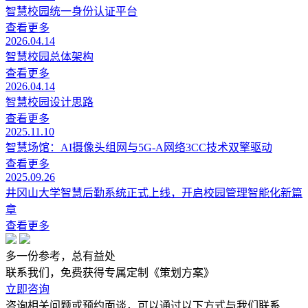
智慧校园统一身份认证平台
查看更多
2026.04.14
智慧校园总体架构
查看更多
2026.04.14
智慧校园设计思路
查看更多
2025.11.10
智慧场馆：AI摄像头组网与5G-A网络3CC技术双擎驱动
查看更多
2025.09.26
井冈山大学智慧后勤系统正式上线，开启校园管理智能化新篇
章
查看更多
多一份参考，总有益处
联系我们，免费获得专属定制《策划方案》
立即咨询
咨询相关问题或预约面谈，可以通过以下方式与我们联系