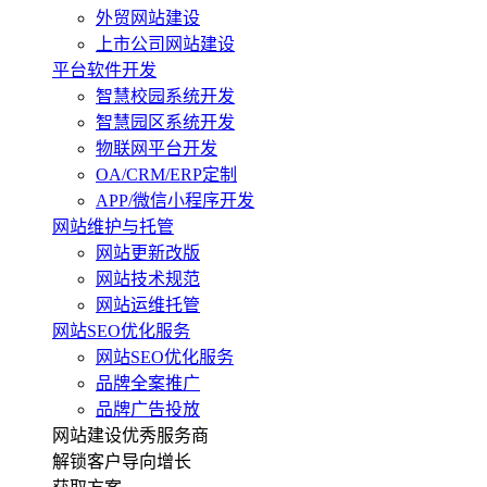
外贸网站建设
上市公司网站建设
平台软件开发
智慧校园系统开发
智慧园区系统开发
物联网平台开发
OA/CRM/ERP定制
APP/微信小程序开发
网站维护与托管
网站更新改版
网站技术规范
网站运维托管
网站SEO优化服务
网站SEO优化服务
品牌全案推广
品牌广告投放
网站建设优秀服务商
解锁客户导向增长