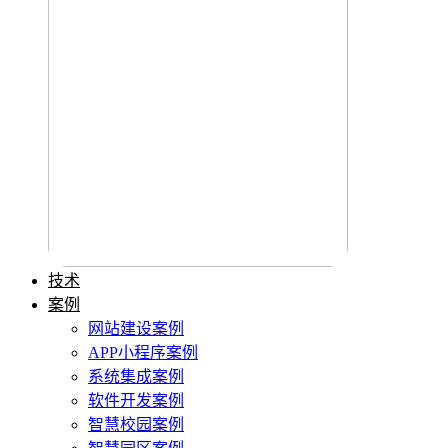
技术
案例
网站建设案例
APP小程序案例
系统集成案例
软件开发案例
智慧校园案例