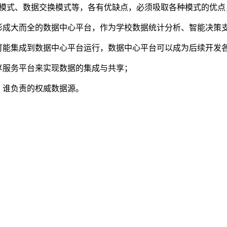
式、数据交换模式等，各有优缺点，必须吸取各种模式的优点
形成大而全的数据中心平台，作为学校数据统计分析、智能决策
可能集成到数据中心平台运行，数据中心平台可以成为后续开发
享服务平台来实现数据的集成与共享；
、谁负责的权威数据源。