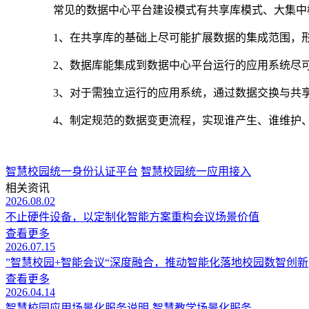
常见的数据中心平台建设模式有共享库模式、大集中模
1
、在共享库的基础上尽可能扩展数据的集成范围，
2
、数据库能集成到数据中心平台运行的应用系统尽
3
、对于需独立运行的应用系统，通过数据交换与共
4
、制定规范的数据变更流程，实现谁产生、谁维护
智慧校园统一身份认证平台
智慧校园统一应用接入
相关资讯
2026.08.02
不止硬件设备，以定制化智能方案重构会议场景价值
查看更多
2026.07.15
”智慧校园+智能会议“深度融合，推动智能化落地校园数智创新
查看更多
2026.04.14
智慧校园应用场景化服务说明-智慧教学场景化服务