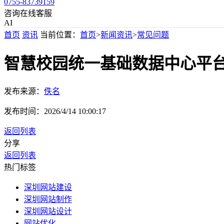
0755-83739159
咨询在线客服
AI
首页
资讯
当前位置：
首页
>
新闻资讯
>
常见问题
智慧校园统一基础数据中心平
发布来源：
佚名
发布时间：
2026/4/14 10:00:17
返回列表
分享
返回列表
热门标签
深圳网站建设
深圳网站制作
深圳网站设计
网站优化