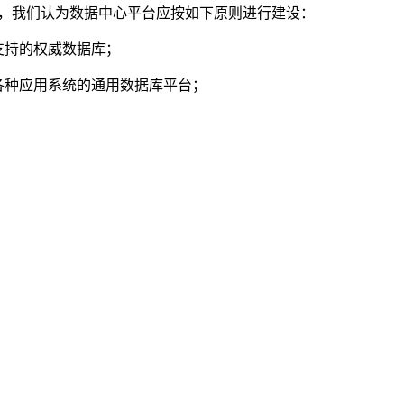
，我们认为数据中心平台应按如下原则进行建设：
支持的权威数据库；
各种应用系统的通用数据库平台；