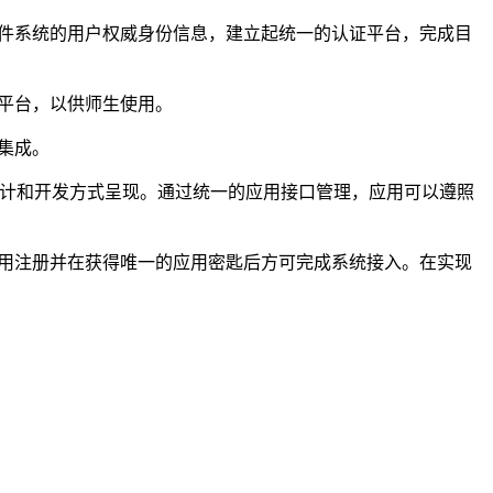
件系统的用户权威身份信息，建立起统一的认证平台，完成目
平台，以供师生使用。
集成。
计和开发方式呈现。通过统一的应用接口管理，应用可以遵照
用注册并在获得唯一的应用密匙后方可完成系统接入。在实现