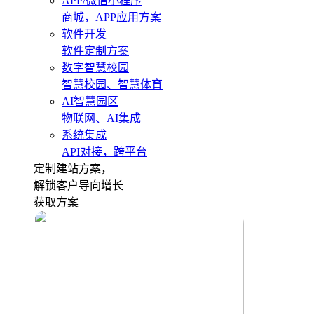
APP/微信小程序
商城，APP应用方案
软件开发
软件定制方案
数字智慧校园
智慧校园、智慧体育
AI智慧园区
物联网、AI集成
系统集成
API对接，跨平台
定制建站方案，
解锁客户导向增长
获取方案