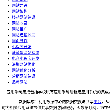
网站建设
网站架构
移动网站建设
网站收录
网站推广
网站建设公司
网页制作
小程序开发
营销型网站建设
电商小程序开发
深圳网站优化
网站优化分析
营销网站建设
品牌网站
应用系统集成包括学校原有应用系统与新建应用系统的集成
数据集成：利用数据中心的数据交换与共享
平台
，从
时为相关应用系统提供共享数据访问服务，即数据订阅，为在