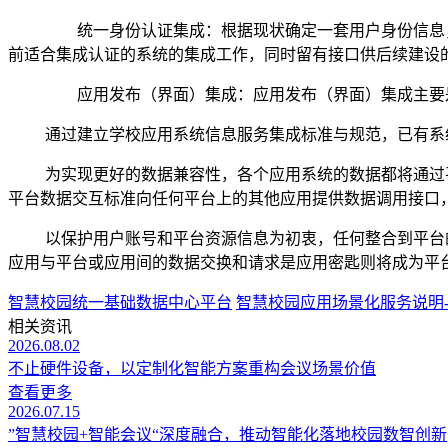
统一身份认证集成：根据现状确定一套用户身份信息，
前适合集成认证的系统的集成工作，同时留有接口供后续建设
应用发布（界面）集成：应用发布（界面）集成主要是
通过建立学校应用系统信息服务集成标准与规范，已有系
为实现更好的数据兼容性，各个应用系统的数据都将通过
平台数据交互标准向任何平台上的其他应用提供数据调用接口
以保护用户账号和平台资源信息为初衷，任何整合到平台
应用与平台或应用间的数据交换和请求是应用密匙则将成为平
智慧校园统一基础数据中心平台
智慧校园应用场景化服务说明
相关资讯
2026.08.02
不止硬件设备，以定制化智能方案重构会议场景价值
查看更多
2026.07.15
”智慧校园+智能会议“深度融合，推动智能化落地校园数智创新