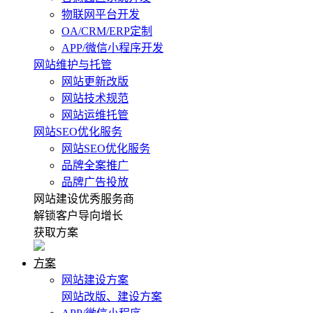
物联网平台开发
OA/CRM/ERP定制
APP/微信小程序开发
网站维护与托管
网站更新改版
网站技术规范
网站运维托管
网站SEO优化服务
网站SEO优化服务
品牌全案推广
品牌广告投放
网站建设优秀服务商
解锁客户导向增长
获取方案
方案
网站建设方案
网站改版、建设方案