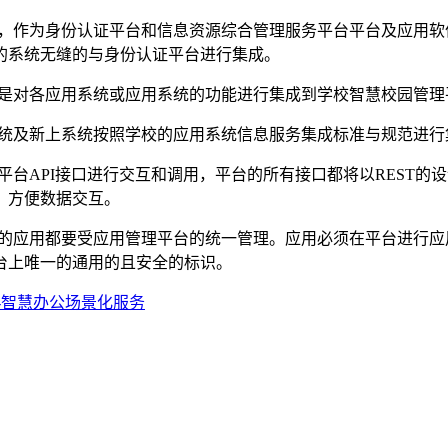
作为身份认证平台和信息资源综合管理服务平台平台及应用软
的系统无缝的与身份认证平台进行集成。
对各应用系统或应用系统的功能进行集成到学校智慧校园管理
统及新上系统按照学校的应用系统信息服务集成标准与规范进行
平台
API
接口进行交互和调用，平台的所有接口都将以
REST
的设
，方便数据交互。
的应用都要受应用管理平台的统一管理。应用必须在平台进行应
台上唯一的通用的且安全的标识。
-智慧办公场景化服务