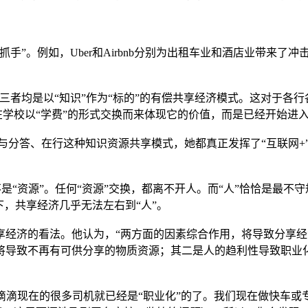
手”。例如，Uber和Airbnb分别为出租车业和酒店业带来
，三者均是以“知识”作为“标的”的有偿共享经济模式。这对于各
在学校以“学费”的形式交换而来体现它的价值，而是已经开始进入
是live与分答、在行这种知识资源共享模式，她都真正发挥了“互
不是“资源”。任何“资源”交换，都离不开人。而“人”恰恰是最不守
下，共享经济几乎无法左右到“人”。
对分享经济的看法。他认为，“两方面的因素综合作用，将导致分
将导致不再有可供分享的物质资源；其二是人的趋利性导致职业
r和滴滴现在的很多司机就已经是“职业化”的了。我们现在做快车